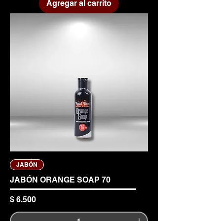
Agregar al carrito
JABÓN
JABÓN ORANGE SOAP 70
Precio
$ 6.500