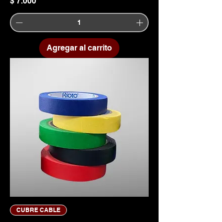
Precio
$ 7.000
Agregar al carrito
CUBRE CABLE