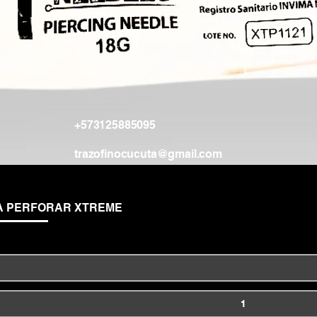
+573125885095
trazofinocucuta@gmail.com
Vista rápida
A PERFORAR XTREME