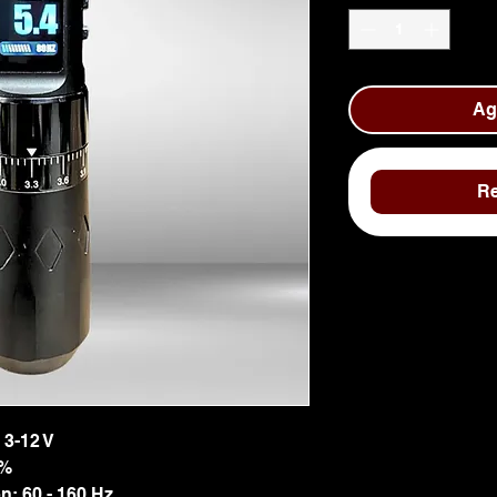
Agr
Re
 3-12 V
 %
: 60 - 160 Hz