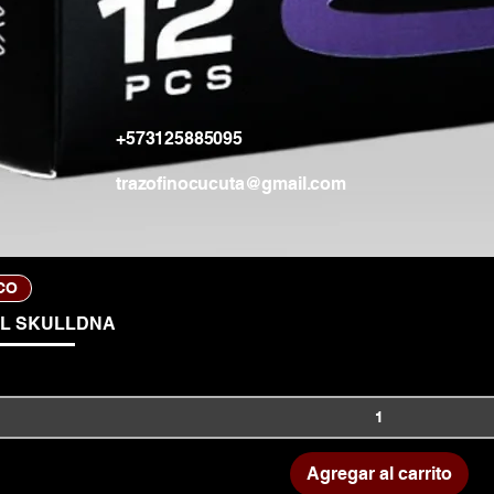
+573125885095
trazofinocucuta@gmail.com
Vista rápida
CO
IL SKULLDNA
Agregar al carrito